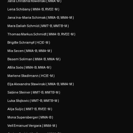
Jana Christina Rowenski ( MMA-M )
Lena Schibany ( MMA-B, RVEE-M )
Jana Ina-Maria Schimak ( MMA-B, MMA-M )
Mara Daliah Schmid ( MMT-B, MMTB-M )
Thomas Markus Schmidt ( MMA-B, RVEE-M )
Brigitte Schrampf ( HCIE-M )
Mia Secen ( MMA-B, MMA-M )
Basem Soliman ( MMA-B, MMA-M )
Attila Soós ( MMA-B, MMA-M )
Marlene Stadlmann ( HCIE-M )
Elja Alexandra Stawinski ( MMA-B, MMA-M )
Sabine Steiner ( MMT-B, MMTB-M )
Luka Stojkovic ( MMT-B, MMTB-M )
Alija Suljic ( MMT-B, RVEE-M )
Mona Supersberger ( MMA-B )
Veit Emanuel Vergara ( MMA-M )