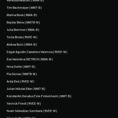
Vanessa Akalovic ( MMA-B )
Tim Bachmayer ( MMT-B )
Malina Beek ( MMA-B )
Bojidar Belov ( MMTB-M )
Julia Bommer ( MMA-B )
Tecla Briola ( RVEE-M )
Aleksa Bulic ( MMA-B )
Edgar Agustin Caballero Valencia ( RVEE-M )
Eva Valentina DIETRICH ( MMA-M )
Nina Dorfer ( MMT-B )
Pia Dünow ( MMTB-M )
Arda Eksi ( RVEE-M )
Julian Nikolai Eßer ( MMT-B )
Konstantin Donatus Fink-Finkenheim ( MMT-B )
Yannick Friedl ( RVEE-M )
Noah Sebastian Gembala ( RVEE-M )