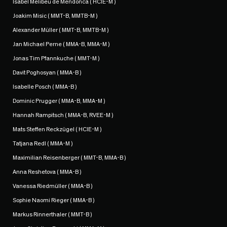
Isabel Melibeu de Mendonca ( HCIE-M )
Joakim Misic ( MMT-B, MMTB-M )
Alexander Müller ( MMT-B, MMTB-M )
Jan Michael Perne ( MMA-B, MMA-M )
Jonas Tim Pfannkuche ( MMT-M )
Davit Poghosyan ( MMA-B )
Isabelle Posch ( MMA-B )
Dominic Prugger ( MMA-B, MMA-M )
Hannah Rampitsch ( MMA-B, RVEE-M )
Mats Steffen Reckzügel ( HCIE-M )
Tatjana Redl ( MMA-M )
Maximilian Reisenberger ( MMT-B, MMA-B )
Anna Reshetova ( MMA-B )
Vanessa Riedmüller ( MMA-B )
Sophie Naomi Rieger ( MMA-B )
Markus Rinnerthaler ( MMT-B )