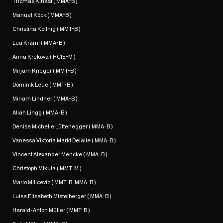
Thomas Kinast ( MMA-B )
Manuel Köck ( MMA-B )
Christina Kollnig ( MMT-B )
Lea Kraml ( MMA-B )
Anna Krekova ( HCIE-M )
Mirjam Krieger ( MMT-B )
Dominik Leue ( MMT-B )
Miriam Lindner ( MMA-B )
Aliah Lingg ( MMA-B )
Denise Michelle Lüftenegger ( MMA-B )
Vanessa Viktoria Markt Delalle ( MMA-B )
Vincent Alexander Mencke ( MMA-B )
Christoph Mikula ( MMT-M )
Mario Milicevic ( MMT-B, MMA-B )
Luisa Elisabeth Mistelberger ( MMA-B )
Harald-Anton Müller ( MMT-B )