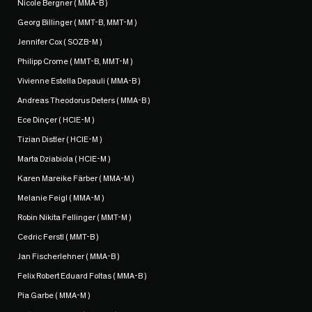
Nicole Bergner ( MMA-B )
Georg Billinger ( MMT-B, MMT-M )
Jennifer Cox ( SOZB-M )
Philipp Crome ( MMT-B, MMT-M )
Vivienne Estella Depauli ( MMA-B )
Andreas Theodorus Deters ( MMA-B )
Ece Dinçer ( HCIE-M )
Tizian Distler ( HCIE-M )
Marta Dziabiola ( HCIE-M )
Karen Mareike Färber ( MMA-M )
Melanie Feigl ( MMA-M )
Robin Nikita Fellinger ( MMT-M )
Cedric Ferstl ( MMT-B )
Jan Fischerlehner ( MMA-B )
Felix Robert Eduard Foltas ( MMA-B )
Pia Garbe ( MMA-M )