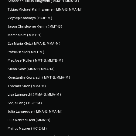
Sebastian Julius Jungwirth ( MMA-B, MMA-M )
Tobias Michael Kahlhammer ( MMA-B, MMA-M )
Zeynep Karakaya ( HCIE-M )
Jason Christopher Kenny ( MMT-B )
Martina Kittl ( MMT-B )
Eva Maria Klotz ( MMA-B, MMA-M )
Patrick Koller ( MMT-M )
Piet Josef Koller ( MMT-B, MMTB-M )
Kilian Konz ( MMA-B, MMA-M )
Konstantin Kowarsch ( MMT-B, MMA-M )
Thomas Kuen ( MMA-B )
Lisa Lamprecht ( MMA-B, MMA-M )
Sonja Lang ( HCIE-M )
Julia Langegger ( MMA-B, MMA-M )
Luis Konrad Liebl ( MMA-B )
Philipp Maurer ( HCIE-M )