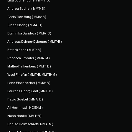
Lisa Buchendorfer ( MMT-B )
Andrea Bucher ( MMT-B )
Chris Tian Burg ( MMA-B )
Sihao Cheng ( MMA-B )
Dominika Daridova ( MMA-B )
Andreas Dobner-Dobenau ( MMT-B )
Patrick Eberl ( MMT-B )
Rebecca Emmler ( MMA-M )
Matteo Falkenberg ( MMT-B )
Wout Firlefyn ( MMT-B, MMTB-M )
Lena Fischbacher ( MMA-B )
Laurenz Georg Graf ( MMT-B )
Fabio Guebel ( MMA-B )
Ali Hammad ( HCIE-M )
Noah Hanke ( MMT-B )
Denise Helmschrott ( MMA-M )