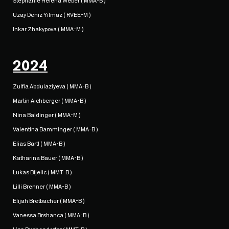
Stephanie Helena Weber ( MMA-B )
Uzay Deniz Yilmaz ( RVEE-M )
Inkar Zhakypova ( MMA-M )
2024
Zulfia Abdulaziyeva ( MMA-B )
Martin Aichberger ( MMA-B )
Nina Baldinger ( MMA-M )
Valentina Bamminger ( MMA-B )
Elias Bartl ( MMA-B )
Katharina Bauer ( MMA-B )
Lukas Bijelic ( MMT-B )
Lilli Brenner ( MMA-B )
Elijah Bretbacher ( MMA-B )
Vanessa Brshanca ( MMA-B )