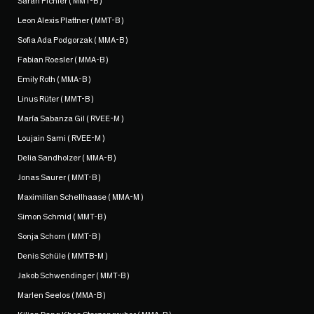
Sarah Pichler ( MMT-B )
Leon Alexis Plattner ( MMT-B )
Sofia Ada Podgorzak ( MMA-B )
Fabian Roesler ( MMA-B )
Emily Roth ( MMA-B )
Linus Rüter ( MMT-B )
María Sabanza Gil ( RVEE-M )
Loujain Sami ( RVEE-M )
Delia Sandholzer ( MMA-B )
Jonas Saurer ( MMT-B )
Maximilian Schellhaase ( MMA-M )
Simon Schmid ( MMT-B )
Sonja Schorn ( MMT-B )
Denis Schüle ( MMTB-M )
Jakob Schwendinger ( MMT-B )
Marlen Seelos ( MMA-B )