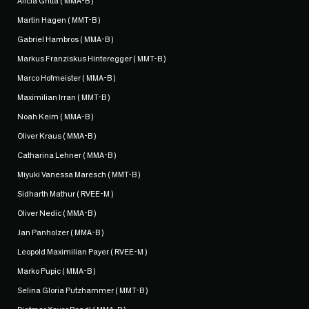
Alicia Gritta ( MMA-B )
Martin Hagen ( MMT-B )
Gabriel Hambros ( MMA-B )
Markus Franziskus Hinteregger ( MMT-B )
Marco Hofmeister ( MMA-B )
Maximilian Irran ( MMT-B )
Noah Keim ( MMA-B )
Oliver Kraus ( MMA-B )
Catharina Lehner ( MMA-B )
Miyuki Vanessa Maresch ( MMT-B )
Sidharth Mathur ( RVEE-M )
Oliver Nedic ( MMA-B )
Jan Panholzer ( MMA-B )
Leopold Maximilian Payer ( RVEE-M )
Marko Pupic ( MMA-B )
Selina Gloria Putzhammer ( MMT-B )