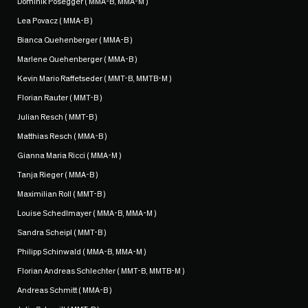
Dominik Posegger ( MMA-B, MMA-M )
Lea Povacz ( MMA-B )
Bianca Quehenberger ( MMA-B )
Marlene Quehenberger ( MMA-B )
Kevin Mario Raffetseder ( MMT-B, MMTB-M )
Florian Rauter ( MMT-B )
Julian Resch ( MMT-B )
Matthias Resch ( MMA-B )
Gianna Maria Ricci ( MMA-M )
Tanja Rieger ( MMA-B )
Maximilian Roll ( MMT-B )
Louise Schedlmayer ( MMA-B, MMA-M )
Sandra Scheipl ( MMT-B )
Philipp Schinwald ( MMA-B, MMA-M )
Florian Andreas Schlechter ( MMT-B, MMTB-M )
Andreas Schmitt ( MMA-B )