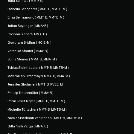
Julia Schnaitl ( MMT-B )
Isabella Schönerer ( MMT-B, MMTB-M )
Ema Selmanovic ( MMT-B, MMTB-M )
Julian Seyringer ( MMA-B )
Corinna Siebert ( MMA-B )
Gowtham Sridhar ( HCIE-M )
Veronika Staufer ( MMA-B )
Sonia Steiner ( MMA-B, MMA-M )
Tobias Steinhäusler ( MMT-B, MMTB-M )
Maximilian Strohmayr ( MMA-B, MMA-M )
Jennifer Strohmer ( MMT-B, RVEE-M )
Philipp Traunmüller ( MMA-B )
Robin Josef Troyer ( MMT-B, MMTB-M )
Michelle Türtscher ( MMT-B, MMTB-M )
Nicolas Bastiaan Van Renen ( MMT-B, MMTB-M )
Gitta Nelli Varga ( MMA-B )