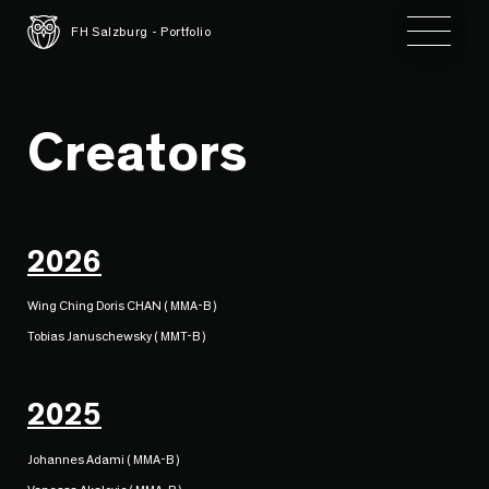
Toggle 
FH Salzburg - Portfolio
Creators
2026
Wing Ching Doris CHAN ( MMA-B )
Tobias Januschewsky ( MMT-B )
2025
Johannes Adami ( MMA-B )