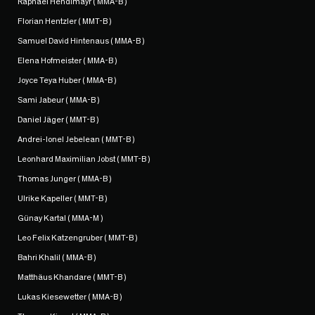
Raphael Hendlmayr ( MMA-B )
Florian Hentzler ( MMT-B )
Samuel David Hintenaus ( MMA-B )
Elena Hofmeister ( MMA-B )
Joyce Teya Huber ( MMA-B )
Sami Jabeur ( MMA-B )
Daniel Jäger ( MMT-B )
Andrei-Ionel Jebelean ( MMT-B )
Leonhard Maximilian Jobst ( MMT-B )
Thomas Junger ( MMA-B )
Ulrike Kapeller ( MMT-B )
Günay Kartal ( MMA-M )
Leo Felix Katzengruber ( MMT-B )
Bahri Khalil ( MMA-B )
Matthäus Khandare ( MMT-B )
Lukas Kiesewetter ( MMA-B )