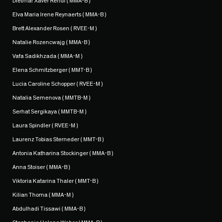
Dietmar Xaver Rendl ( MMA-B )
Elva Maria Irene Reynaerts ( MMA-B )
Brett Alexander Rosen ( RVEE-M )
Natalie Rozencwajg ( MMA-B )
Vafa Sadikhzada ( MMA-M )
Elena Schmitzberger ( MMT-B )
Lucia Caroline Schopper ( RVEE-M )
Natalia Semenova ( MMTB-M )
Serhat Sergikaya ( MMTB-M )
Laura Spindler ( RVEE-M )
Laurenz Tobias Sterneder ( MMT-B )
Antonia Katharina Stockinger ( MMA-B )
Anna Stoiser ( MMA-B )
Viktoria Katarina Thaler ( MMT-B )
Kilian Thoma ( MMA-M )
Abdulhadi Tissawi ( MMA-B )