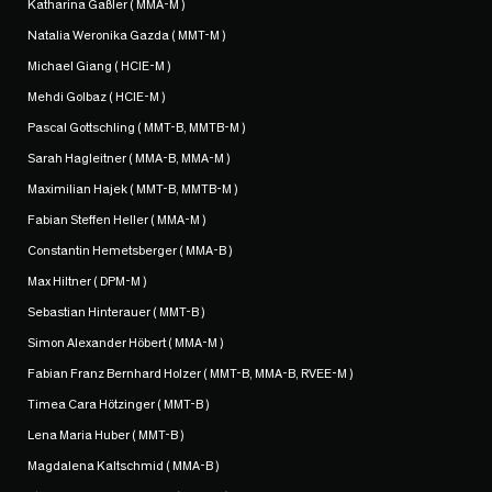
Katharina Gaßler ( MMA-M )
Natalia Weronika Gazda ( MMT-M )
Michael Giang ( HCIE-M )
Mehdi Golbaz ( HCIE-M )
Pascal Gottschling ( MMT-B, MMTB-M )
Sarah Hagleitner ( MMA-B, MMA-M )
Maximilian Hajek ( MMT-B, MMTB-M )
Fabian Steffen Heller ( MMA-M )
Constantin Hemetsberger ( MMA-B )
Max Hiltner ( DPM-M )
Sebastian Hinterauer ( MMT-B )
Simon Alexander Höbert ( MMA-M )
Fabian Franz Bernhard Holzer ( MMT-B, MMA-B, RVEE-M )
Timea Cara Hötzinger ( MMT-B )
Lena Maria Huber ( MMT-B )
Magdalena Kaltschmid ( MMA-B )