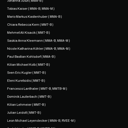
Johanna Juszt ( MMA-B )
Tobias Kaiser ( MMA-B, MMA-M )
Mario Markus Kastenhuber ( MMA-B )
Chiara Rebecca Kern ( MMT-B )
Mehmet Ali Kisacik ( MMT-B )
Saskia Anna Kleemann ( MMA-B, MMA-M )
Nicole Katharina Köhler ( MMA-B, MMA-M )
Paul Bastian Kohlsdorf ( MMA-B )
Kilian Michael Kolb ( MMT-B )
Sven Eric Kugler ( MMT-B )
Eleni Kuretsidis ( MMT-B )
Francesco Lanthaler ( MMT-B, MMTB-M )
Dominik Lauterbach ( MMT-B )
Kilian Lehmeier ( MMT-B )
Julian Leidolt ( MMT-B )
Leon Michael Leyendecker ( MMA-B, RVEE-M )