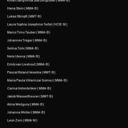
Kilian Dang Khoa Starzengruber ( MMA-B )
Hana Stein ( MMA-B )
Lukas Stimpfl ( MMT-B )
Laura Sophia Josephine Tertel ( HCIE-M )
Marco Timo Teuber ( MMA-B )
Johannes Trager ( MMA-B )
Selina Türk ( MMA-B )
Nele Ukena ( MMA-B )
Emily van Lieshout ( MMA-B )
Pascal Roland Veselka ( MMT-B )
Maria Paula Villamizar Gomez ( MMA-B )
Carina Vollenbröker ( MMA-B )
Jakob Wassertheurer ( MMT-B )
Alina Weilguny ( MMA-B )
Johanna Winter ( MMA-B )
Leon Zorn ( MMA-M )