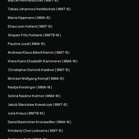
Marcel Hennerbichler ( MMT-B )
Tobias Johannes Herbitschek ( MMT-B )
Maria Hippmann ( MMA-B )
Elias Leon Hollard ( MMT-B )
Shayan Fritz Horbank ( MMTB-M )
Paulina Juszt ( MMA-B )
Andreas Klaus Albert Kamm ( MMT-B )
Klara Karin Elisabeth Kammerer ( MMA-M )
Christopher Dominik Kastner ( MMT-B )
Michael Wolfgang Kempf ( MMA-B )
Nadja Kieslinger ( MMA-M )
Selina Nadine Kolmer ( MMA-M )
Jakub Stanislaw Kowalczyk ( MMT-B )
Julia Kraus ( MMTB-M )
David Maximilian Kronawitter ( MMA-M )
Kimberly Cher Ledesma ( MMT-B )