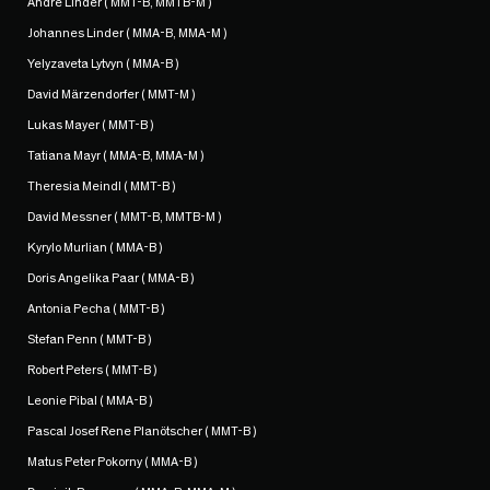
Andrè Linder ( MMT-B, MMTB-M )
Johannes Linder ( MMA-B, MMA-M )
Yelyzaveta Lytvyn ( MMA-B )
David Märzendorfer ( MMT-M )
Lukas Mayer ( MMT-B )
Tatiana Mayr ( MMA-B, MMA-M )
Theresia Meindl ( MMT-B )
David Messner ( MMT-B, MMTB-M )
Kyrylo Murlian ( MMA-B )
Doris Angelika Paar ( MMA-B )
Antonia Pecha ( MMT-B )
Stefan Penn ( MMT-B )
Robert Peters ( MMT-B )
Leonie Pibal ( MMA-B )
Pascal Josef Rene Planötscher ( MMT-B )
Matus Peter Pokorny ( MMA-B )