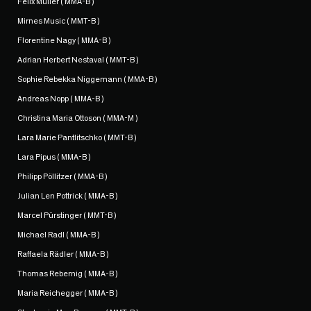
Felix Müller ( MMA-B )
Mirnes Music ( MMT-B )
Florentine Nagy ( MMA-B )
Adrian Herbert Nestaval ( MMT-B )
Sophie Rebekka Niggemann ( MMA-B )
Andreas Nopp ( MMA-B )
Christina Maria Ottoson ( MMA-M )
Lara Marie Pantlitschko ( MMT-B )
Lara Pipus ( MMA-B )
Philipp Pöllitzer ( MMA-B )
Julian Len Pottrick ( MMA-B )
Marcel Pürstinger ( MMT-B )
Michael Radl ( MMA-B )
Raffaela Rädler ( MMA-B )
Thomas Rebernig ( MMA-B )
Maria Reichegger ( MMA-B )