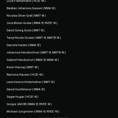
Luca Frantzmann ( HCIE-M )
Bastian Johannes Gasser ( MMA-B )
Nicolas Oliver Graf ( MMT-M )
Jona Melvin Grobe ( MMA-B, RVEE-M )
David Georg Grois ( MMT-B )
Tanja Nicole Gruber ( MMT-B, MMTB-M )
Daniela Haider ( MMA-B )
Johannes Handlechner ( MMT-B, MMTB-M )
Gabriel Handschuh ( MMA-B, MMA-M )
Kevin Harizaj ( MMT-M )
Ramona Hauser ( HCIE-M )
Lara Helene Hinterleitner ( MMT-B )
David Hochfelsner ( MMA-B )
Sagar Hugar ( HCIE-M )
Gregor JAKOB ( MMA-B, RVEE-M )
Michael Jungmeier ( MMA-B, RVEE-M )