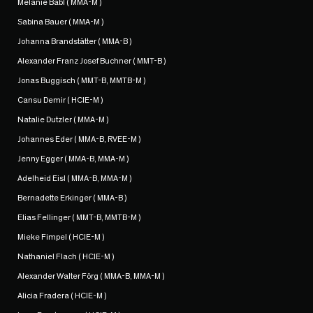
Melanie Babl ( MMA-M )
Sabina Bauer ( MMA-M )
Johanna Brandstätter ( MMA-B )
Alexander Franz Josef Buchner ( MMT-B )
Jonas Buggisch ( MMT-B, MMTB-M )
Cansu Demir ( HCIE-M )
Natalie Dutzler ( MMA-M )
Johannes Eder ( MMA-B, RVEE-M )
Jenny Egger ( MMA-B, MMA-M )
Adelheid Eisl ( MMA-B, MMA-M )
Bernadette Erkinger ( MMA-B )
Elias Fellinger ( MMT-B, MMTB-M )
Mieke Fimpel ( HCIE-M )
Nathaniel Flach ( HCIE-M )
Alexander Walter Förg ( MMA-B, MMA-M )
Alicia Fradera ( HCIE-M )