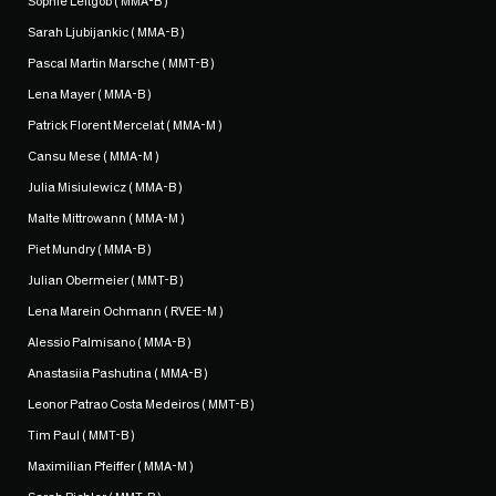
Sophie Leitgöb ( MMA-B )
Sarah Ljubijankic ( MMA-B )
Pascal Martin Marsche ( MMT-B )
Lena Mayer ( MMA-B )
Patrick Florent Mercelat ( MMA-M )
Cansu Mese ( MMA-M )
Julia Misiulewicz ( MMA-B )
Malte Mittrowann ( MMA-M )
Piet Mundry ( MMA-B )
Julian Obermeier ( MMT-B )
Lena Marein Ochmann ( RVEE-M )
Alessio Palmisano ( MMA-B )
Anastasiia Pashutina ( MMA-B )
Leonor Patrao Costa Medeiros ( MMT-B )
Tim Paul ( MMT-B )
Maximilian Pfeiffer ( MMA-M )