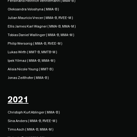
Ferdinand Heinrich Vennemann ( MMA-B )
Oleksandra Voloshyna ( MMA-B )
Julian Mauricio Vrecer ( MMA-B, RVEE-M )
Ellis James Karl Wagner ( MMA-B, MMA-M )
Tobias Daniel Wallinger ( MMA-B, MMA-M )
Philip Wersonig ( MMA-B, RVEE-M )
Lukas Wirth ( MMT-B, MMTB-M )
Ipek Yilmaz ( MMA-B, MMA-M )
Alisia Nicole Young ( MMT-B )
Jonas Zeitlhofer ( MMA-B )
2021
Christoph Kurt Ablinger ( MMA-B )
Sina Anders ( MMA-B, RVEE-M )
Timo Asch ( MMA-B, MMA-M )