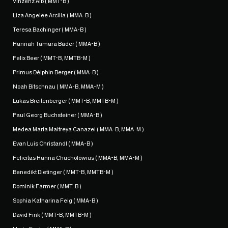
Vinzenz Alb ( MMT-B )
Liza Angelee Arcilla ( MMA-B )
Teresa Bachinger ( MMA-B )
Hannah Tamara Bader ( MMA-B )
Felix Beer ( MMT-B, MMTB-M )
Primus Dèlphin Berger ( MMA-B )
Noah Bitschnau ( MMA-B, MMA-M )
Lukas Breitenberger ( MMT-B, MMTB-M )
Paul Georg Buchsteiner ( MMA-B )
Medea Maria Maitreya Canazei ( MMA-B, MMA-M )
Evan Luis Christandl ( MMA-B )
Felicitas Hanna Chucholowius ( MMA-B, MMA-M )
Benedikt Dietinger ( MMT-B, MMTB-M )
Dominik Farmer ( MMT-B )
Sophia Katharina Feig ( MMA-B )
David Fink ( MMT-B, MMTB-M )