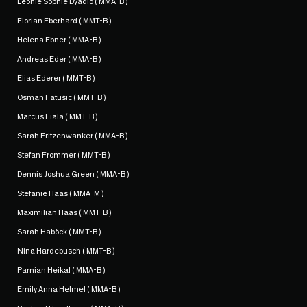
Leonie Sophie Dyadio ( MMA-B )
Florian Eberhard ( MMT-B )
Helena Ebner ( MMA-B )
Andreas Eder ( MMA-B )
Elias Ederer ( MMT-B )
Osman Fatušic ( MMT-B )
Marcus Fiala ( MMT-B )
Sarah Fritzenwanker ( MMA-B )
Stefan Frommer ( MMT-B )
Dennis Joshua Green ( MMA-B )
Stefanie Haas ( MMA-M )
Maximilian Haas ( MMT-B )
Sarah Haböck ( MMT-B )
Nina Hardebusch ( MMT-B )
Parnian Heikal ( MMA-B )
Emily Anna Helmel ( MMA-B )