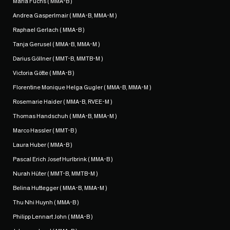
Maria Fuchs ( MMA-B )
Andrea Gasperlmair ( MMA-B, MMA-M )
Raphael Gerlach ( MMA-B )
Tanja Gerusel ( MMA-B, MMA-M )
Darius Göllner ( MMT-B, MMTB-M )
Victoria Götte ( MMA-B )
Florentine Monique Helga Gugler ( MMA-B, MMA-M )
Rosemarie Haider ( MMA-B, RVEE-M )
Thomas Handschuh ( MMA-B, MMA-M )
Marco Hassler ( MMT-B )
Laura Huber ( MMA-B )
Pascal Erich Josef Hurlbrink ( MMA-B )
Nurah Hüter ( MMT-B, MMTB-M )
Belina Huttegger ( MMA-B, MMA-M )
Thu Nhi Huynh ( MMA-B )
Philipp Lennart John ( MMA-B )