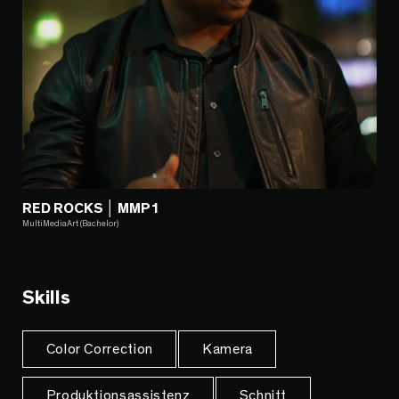
RED ROCKS │ MMP1
MultiMediaArt (Bachelor)
Skills
Color Correction
Kamera
Produktionsassistenz
Schnitt