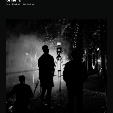
Urinella
MultiMediaArt (Bachelor)