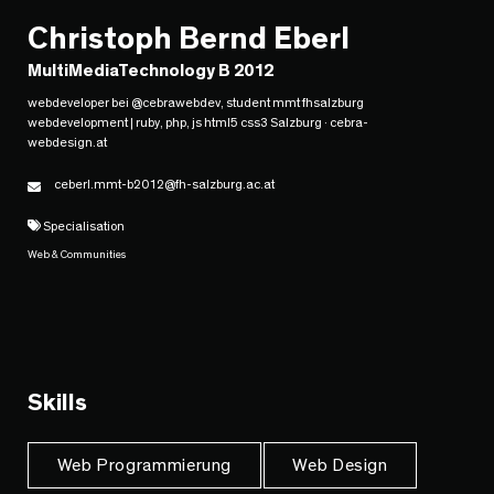
Christoph Bernd Eberl
MultiMediaTechnology B 2012
webdeveloper bei @cebrawebdev, student mmt fhsalzburg
webdevelopment | ruby, php, js html5 css3 Salzburg · cebra-
webdesign.at
ceberl.mmt-b2012@fh-salzburg.ac.at
Specialisation
Web & Communities
Skills
Web Programmierung
Web Design