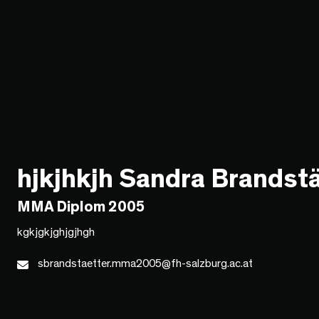
hjkjhkjh Sandra Brandstä
MMA Diplom 2005
kgkjgkjghjgjhgh
sbrandstaetter.mma2005@fh-salzburg.ac.at