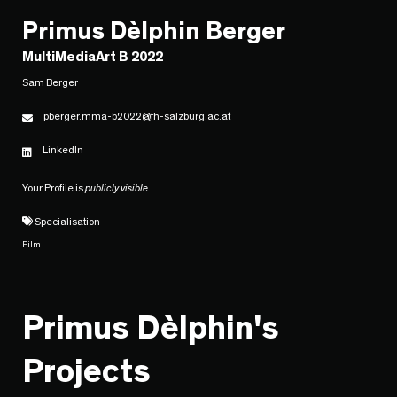
Primus Dèlphin Berger
MultiMediaArt B 2022
Sam Berger
pberger.mma-b2022@fh-salzburg.ac.at
LinkedIn
Your Profile is
publicly visible
.
Specialisation
Film
Primus Dèlphin's
Projects