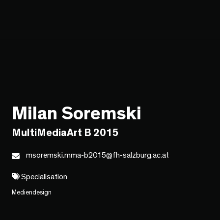
Milan Soremski
MultiMediaArt B 2015
msoremski.mma-b2015@fh-salzburg.ac.at
Specialisation
Mediendesign