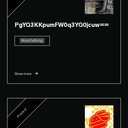
PgYQ3KKpumFW0q3YQ0jcuw==
Ausstellung
Show more
Project