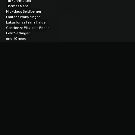
Till Fuhrmeister
Thomas Mantl
Nickolaus Seidlberger
Laurenz Wakolbinger
Lukas Ignaz Franz Halder
Constanze Elisabeth Radak
Felix Seitlinger
and 10 more
Logline
Namik hat keinen sehnlicheren Wunsch als den, in Österreich sein neues 
Zuhause zu finden. Durch eine unerwartete Freundschaft wird er in die 
aufregende, anziehende Welt der Ultra-Szene eingeführt und schöpft neue 
Hoffnung, seine Vergangenheit hinter sich lassen zu können.
Synopsis
Der Protagonist Namik ist 22 Jahre alt und kommt in dem Geflüchtetenheim, 
in dem er bleiben darf, an. Vorerst ist er in sich gekehrt und wendet sich von 
den anderen Geflüchteten ab. Am Deutschunterricht dagegen zeigt er 