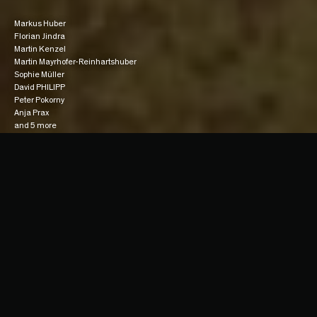
Markus Huber
Florian Jindra
Martin Kenzel
Martin Mayrhofer-Reinhartshuber
Sophie Müller
David PHILIPP
Peter Pokorny
Anja Prax
and 5 more
Blood, Sweat & Gingerbread ist ein 3D Animation short, welcher von 15 
MasterstudentInnen der FH Salzburg erstellt wird. Der Film hat eine länge 
von ca. sechs Minuten; die Qualität und Wettbewerbsfähigkeit steht dabei im 
Vordergrund und soll vor allem durch eine witzige Story und hochqualitative 
Bilder gewährleistet werden. Der Release des Trailers ist passend zur Story 
zu Halloween 2011 geplant.
Zur Story:

Obwohl Halloween der Lieblingstag aller Kinder ist, hat es den kleinen 